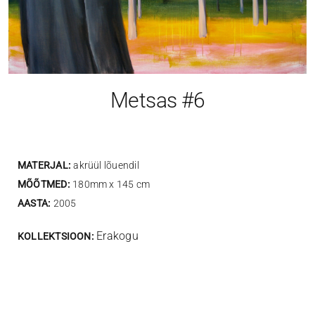
Metsas #6
MATERJAL:
akrüül lõuendil
MÕÕTMED:
180mm x 145 cm
AASTA:
2005
Erakogu
KOLLEKTSIOON: