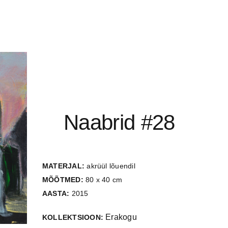
Naabrid #28
MATERJAL:
akrüül lõuendil
MÕÕTMED:
80 x 40 cm
AASTA:
2015
Erakogu
KOLLEKTSIOON: