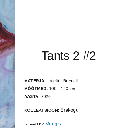
Tants 2 #2
MATERJAL:
akrüül lõuendil
MÕÕTMED:
100 x 120 cm
AASTA:
2020
Erakogu
KOLLEKTSIOON:
Müügis
STAATUS: