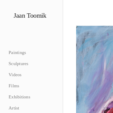
Skip
to
Jaan Toomik
content
Paintings
Sculptures
Videos
Films
Exhibitions
Artist