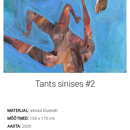
Tants sinises #2
MATERJAL:
akrüül lõuendil
MÕÕTMED:
150 x 170 cm
AASTA:
2020